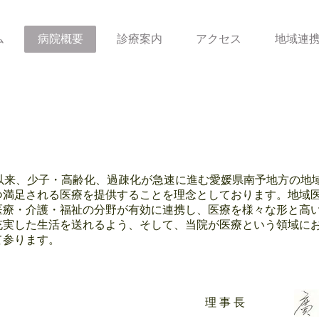
ム
病院概要
診療案内
アクセス
地域連
以来、少子・高齢化、過疎化が急速に進む愛媛県南予地方の地
つ満足される医療を提供することを理念としております。地域
医療・介護・福祉の分野が有効に連携し、医療を様々な形と高
充実した生活を送れるよう、そして、当院が医療という領域に
て参ります。
理 事 長