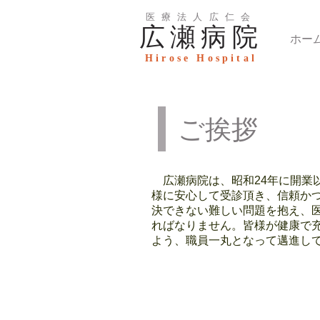
医療法人広仁会
広瀬病院
ホー
Hirose Hospital
ご挨拶
広瀬病院は、昭和24年に開業
様に安心して受診頂き、信頼か
決できない難しい問題を抱え、
ればなりません。皆様が健康で
よう、職員一丸となって邁進し